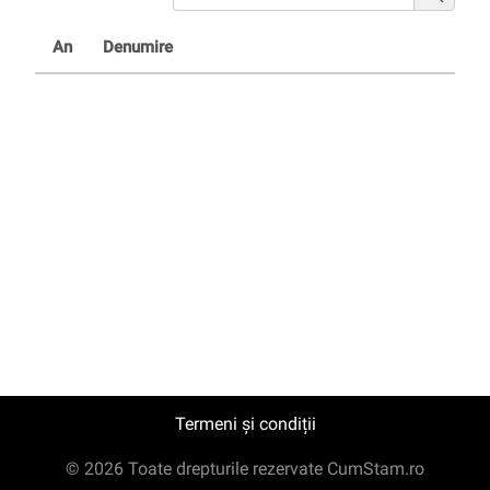
An
Denumire
Termeni și condiții
© 2026 Toate drepturile rezervate CumStam.ro