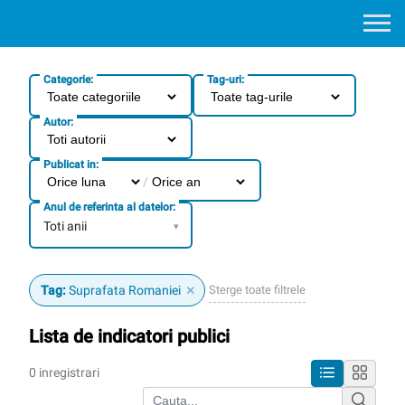
Categorie:
Tag-uri:
Autor:
Publicat in:
/
Anul de referinta al datelor:
Toti anii
▾
×
Sterge toate filtrele
Tag:
Suprafata Romaniei
Lista de indicatori publici
0 inregistrari