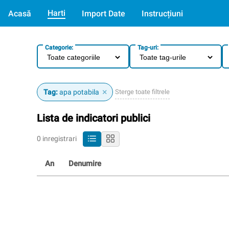
Harti
Acasă
Import Date
Instrucțiuni
Categorie:
Tag-uri:
×
Sterge toate filtrele
Tag:
apa potabila
Lista de indicatori publici
0 inregistrari
An
Denumire