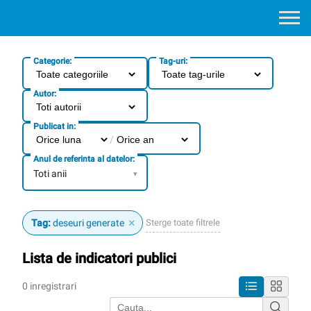
Categorie:
Tag-uri:
Autor:
Publicat in:
/
Anul de referinta al datelor:
Toti anii
▾
×
Sterge toate filtrele
Tag:
deseuri generate
Lista de indicatori publici
0 inregistrari