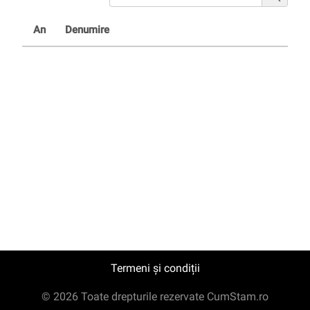
An
Denumire
Termeni și condiții
© 2026 Toate drepturile rezervate CumStam.ro