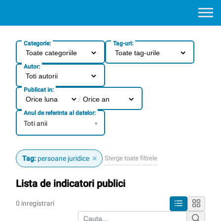
Categorie:
Tag-uri:
Autor:
Publicat in:
/
Anul de referinta al datelor:
Toti anii
▾
×
Sterge toate filtrele
Tag:
persoane juridice
Lista de indicatori publici
0 inregistrari