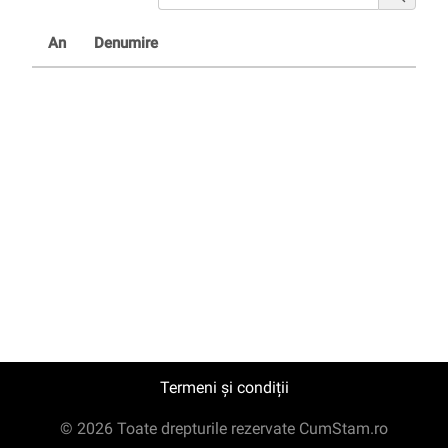
An
Denumire
Termeni și condiții
© 2026 Toate drepturile rezervate CumStam.ro