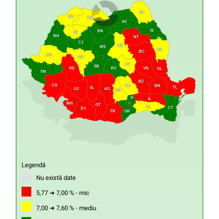
BT
SM
MM
SV
IS
BN
SJ
BH
NT
CJ
HR
MS
VS
BC
AR
AB
CV
SB
HD
VN
BV
GL
TM
BZ
CS
PH
BR
TL
VL
GJ
AG
DB
IF
IL
MH
B
OT
CL
CT
DJ
GR
TR
Legendă
Nu există date
5,77 ➜ 7,00 % - mic
7,00 ➜ 7,60 % - mediu