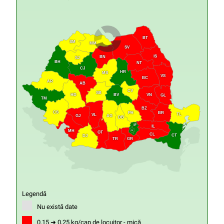
BT
SM
MM
SV
IS
BN
SJ
BH
NT
CJ
HR
MS
VS
BC
AR
AB
CV
SB
HD
VN
BV
GL
TM
BZ
CS
PH
BR
TL
VL
GJ
AG
DB
IF
IL
MH
B
OT
CL
CT
DJ
GR
TR
Legendă
Nu există date
0,15 ➜ 0,25 kg/cap de locuitor - mică