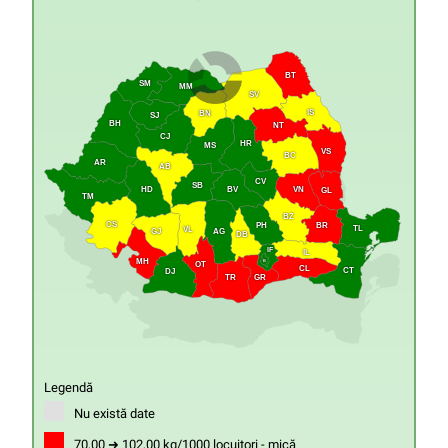
BT
SM
MM
SV
IS
BN
SJ
BH
NT
CJ
HR
MS
VS
BC
AR
AB
CV
SB
HD
VN
BV
GL
TM
BZ
CS
PH
BR
TL
VL
GJ
AG
DB
IF
IL
MH
B
OT
CL
CT
DJ
GR
TR
Legendă
Nu există date
70,00 ➜ 102,00 kg/1000 locuitori - mică