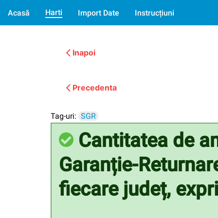
Harti
Acasă
Import Date
Instrucțiuni
Inapoi
Precedenta
Tag-uri:
SGR
Cantitatea de am
Garanție-Returnare,
fiecare județ, exp