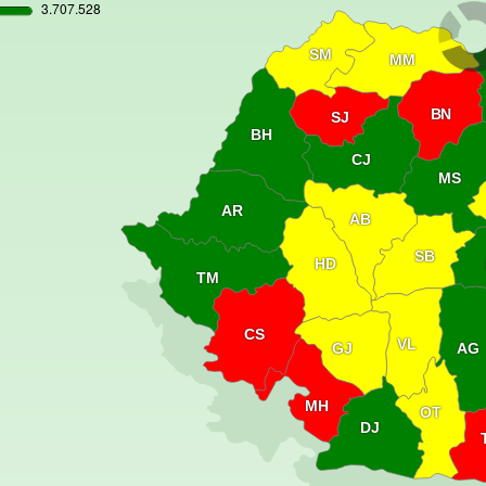
SM
MM
BN
SJ
BH
CJ
MS
AR
AB
SB
HD
TM
CS
VL
GJ
AG
MH
OT
DJ