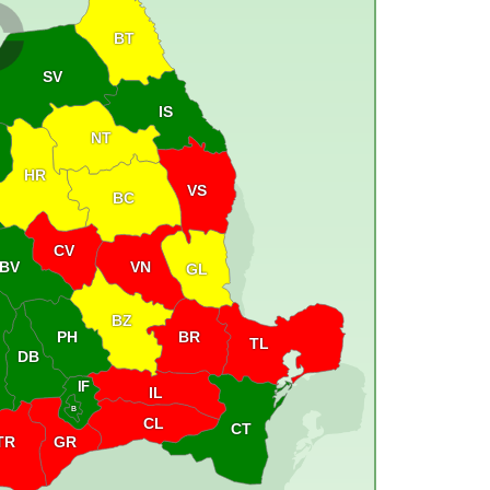
BT
SV
IS
NT
HR
VS
BC
CV
VN
BV
GL
BZ
PH
BR
TL
DB
IF
IL
B
CL
CT
GR
TR