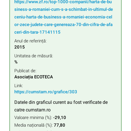
https://www.zf.ro/top-1000-companii/harta-de-bu
siness-a-romaniei-cum-s-a-schimbat-in-ultimul-de
ceniu-harta-de-business-a-romaniei-economia-cel
or-zece-judete-care-genereaza-70-din-cifra-de-afa
ceri-din-tara-17141115
Anul de referință:
2015
Unitatea de măsură:
%
Publicat de:
Asociația ECOTECA
Link:
https://cumstam.ro/grafice/303
Datele din graficul curent au fost verificate de
catre cumstam.ro
Valoare minima (%):
-29,10
Media națională (%):
77,80