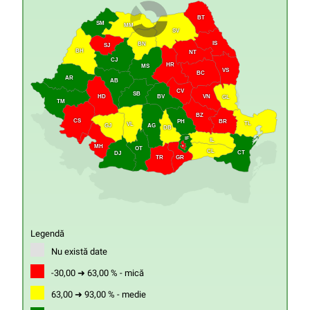
BT
SM
MM
SV
IS
BN
SJ
BH
NT
CJ
HR
MS
VS
BC
AR
AB
CV
SB
HD
VN
BV
GL
TM
BZ
CS
PH
BR
TL
VL
GJ
AG
DB
IF
IL
MH
B
OT
CL
CT
DJ
GR
TR
Legendă
Nu există date
-30,00 ➜ 63,00 % - mică
63,00 ➜ 93,00 % - medie