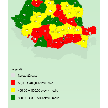
IS
BN
SJ
BH
NT
CJ
HR
MS
VS
BC
AR
AB
CV
SB
HD
VN
BV
GL
TM
BZ
CS
PH
BR
TL
VL
GJ
AG
DB
IF
IL
MH
B
OT
CL
CT
DJ
GR
TR
Legendă
Nu există date
56,00 ➜ 400,00 elevi - mic
400,00 ➜ 800,00 elevi - mediu
800,00 ➜ 3.615,00 elevi - mare