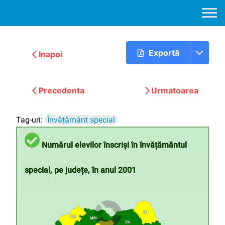
Exportă
Inapoi
Precedenta
Urmatoarea
Tag-uri:
Învățământ special
Numărul elevilor înscriși în învățământul
special, pe județe, în anul 2001
BT
SM
MM
SV