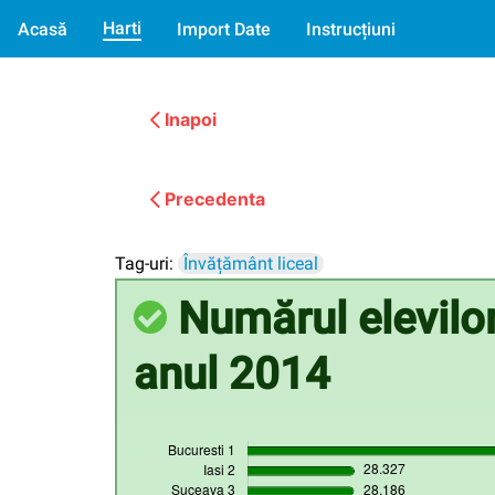
Harti
Acasă
Import Date
Instrucțiuni
Inapoi
Precedenta
Tag-uri:
Învățământ liceal
Numărul elevilor 
anul 2014