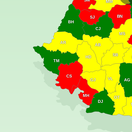
SM
MM
BN
SJ
BH
CJ
MS
AR
AB
SB
HD
TM
CS
VL
GJ
AG
MH
OT
DJ