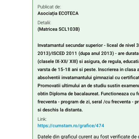
Publicat de:
Asociația ECOTECA
Detalii:
(Matricea SCL103B)

Invatamantul secundar superior - liceal de nivel 3
2013)/ISCED 2011 (dupa anul 2013) - are durata 
(clasele IX-XII/ XIII) si asigura, de regula, educati
varsta de 15-18 ani si peste. Inscrierea in clasa 
absolventii invatamantului gimnazial cu certificat
Promovatii ultimului an de studiu sustin examenu
obtin Diploma de bacalaureat. Functioneaza cu f
frecventa - program de zi, seral /cu frecventa - p
si deschis la distanta.
Link:
https://cumstam.ro/grafice/474
Datele din graficul curent au fost verificate d