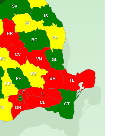
SV
IS
NT
HR
VS
BC
CV
VN
BV
GL
BZ
PH
BR
TL
DB
IF
IL
B
CL
CT
GR
TR