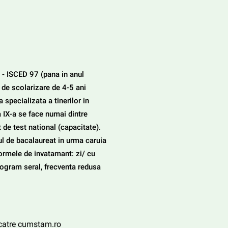
 - ISCED 97 (pana in anul 
de scolarizare de 4-5 ani 
a specializata a tinerilor in 
a IX-a se face numai dintre 
 de test national (capacitate). 
l de bacalaureat in urma caruia 
ormele de invatamant: zi/ cu 
rogram seral, frecventa redusa 
e catre cumstam.ro