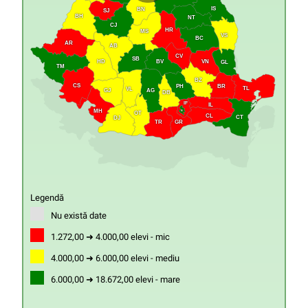
IS
BN
SJ
BH
NT
CJ
HR
MS
VS
BC
AR
AB
CV
SB
HD
VN
BV
GL
TM
BZ
CS
PH
BR
TL
VL
GJ
AG
DB
IF
IL
MH
B
OT
CL
CT
DJ
GR
TR
Legendă
Nu există date
1.272,00 ➜ 4.000,00 elevi - mic
4.000,00 ➜ 6.000,00 elevi - mediu
6.000,00 ➜ 18.672,00 elevi - mare