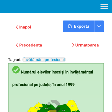
Exportă
Inapoi
Precedenta
Urmatoarea
Tag-uri:
Învățământ profesional
Numărul elevilor înscriși în învățământul
profesional pe județe, în anul 1999
BT
SM
MM
SV