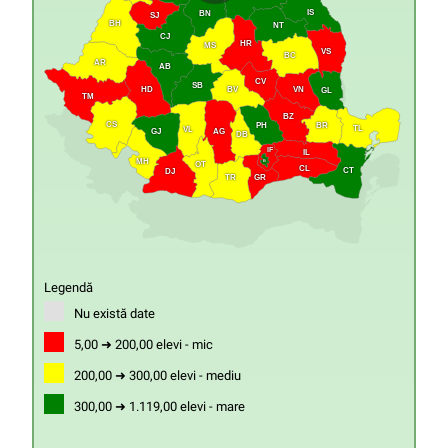
IS
BN
SJ
BH
NT
CJ
HR
MS
VS
BC
AR
AB
CV
SB
HD
VN
BV
GL
TM
BZ
CS
PH
BR
TL
VL
GJ
AG
DB
IF
IL
MH
B
OT
CL
CT
DJ
GR
TR
Legendă
Nu există date
5,00 ➜ 200,00 elevi - mic
200,00 ➜ 300,00 elevi - mediu
300,00 ➜ 1.119,00 elevi - mare