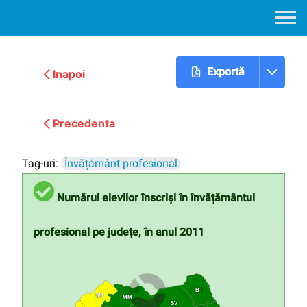
Exportă
Inapoi
Urmatoarea
Precedenta
Tag-uri:
Învățământ profesional
Numărul elevilor înscriși în învățământul
profesional pe județe, în anul 2011
BT
SM
MM
SV