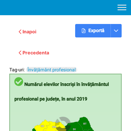
Exportă
Inapoi
Urmatoarea
Precedenta
Tag-uri:
Învățământ profesional
Numărul elevilor înscriși în învățământul
profesional pe județe, în anul 2019
BT
SM
MM
SV