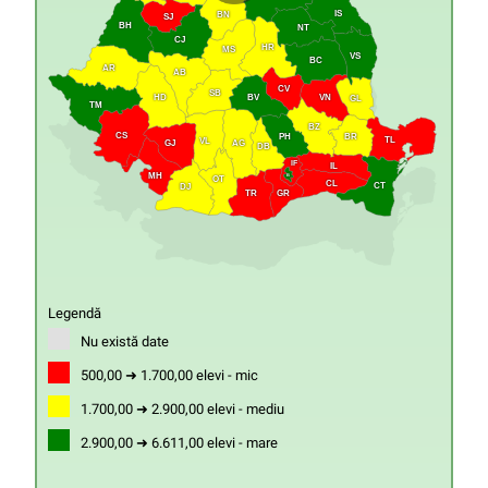
IS
BN
SJ
BH
NT
CJ
HR
MS
VS
BC
AR
AB
CV
SB
HD
VN
BV
GL
TM
BZ
CS
PH
BR
TL
VL
GJ
AG
DB
IF
IL
MH
B
OT
CL
CT
DJ
GR
TR
Legendă
Nu există date
500,00 ➜ 1.700,00 elevi - mic
1.700,00 ➜ 2.900,00 elevi - mediu
2.900,00 ➜ 6.611,00 elevi - mare