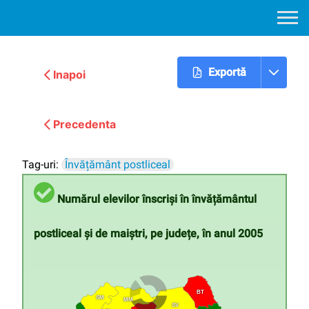
Exportă
Inapoi
Urmatoarea
Precedenta
Tag-uri:
Învățământ postliceal
Numărul elevilor înscriși în învățământul
postliceal și de maiștri, pe județe, în anul 2005
BT
SM
MM
SV