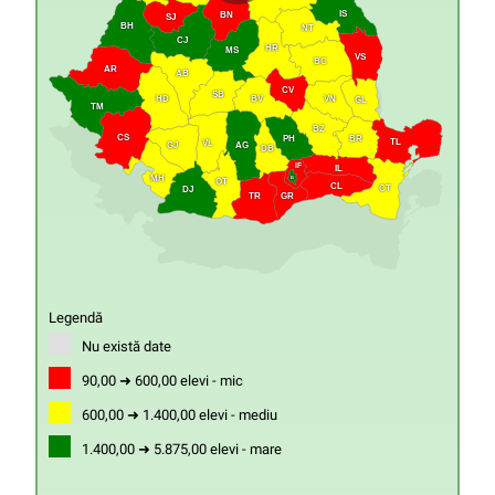
IS
BN
SJ
BH
NT
CJ
HR
MS
VS
BC
AR
AB
CV
SB
HD
VN
BV
GL
TM
BZ
CS
PH
BR
TL
VL
GJ
AG
DB
IF
IL
MH
B
OT
CL
CT
DJ
GR
TR
Legendă
Nu există date
90,00 ➜ 600,00 elevi - mic
600,00 ➜ 1.400,00 elevi - mediu
1.400,00 ➜ 5.875,00 elevi - mare