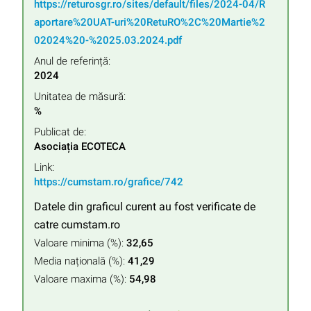
https://returosgr.ro/sites/default/files/2024-04/R
aportare%20UAT-uri%20RetuRO%2C%20Martie%2
02024%20-%2025.03.2024.pdf
Anul de referință:
2024
Unitatea de măsură:
%
Publicat de:
Asociația ECOTECA
Link:
https://cumstam.ro/grafice/742
Datele din graficul curent au fost verificate de
catre cumstam.ro
Valoare minima (%):
32,65
Media națională (%):
41,29
Valoare maxima (%):
54,98