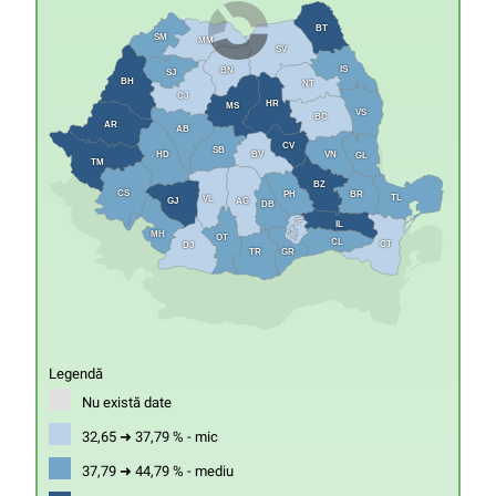
BT
SM
MM
SV
IS
BN
SJ
BH
NT
CJ
HR
MS
VS
BC
AR
AB
CV
SB
HD
VN
BV
GL
TM
BZ
CS
PH
BR
TL
VL
GJ
AG
DB
IF
IL
MH
B
OT
CL
CT
DJ
GR
TR
Legendă
Nu există date
32,65 ➜ 37,79 % - mic
37,79 ➜ 44,79 % - mediu