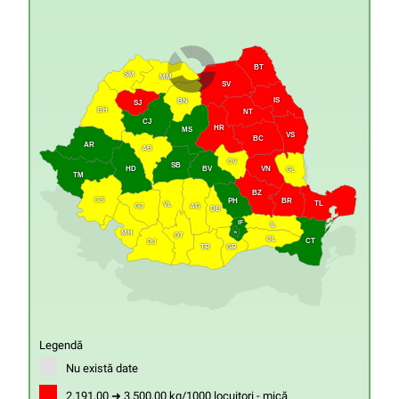
BT
SM
MM
SV
IS
BN
SJ
BH
NT
CJ
HR
MS
VS
BC
AR
AB
CV
SB
HD
VN
BV
GL
TM
BZ
CS
PH
BR
TL
VL
GJ
AG
DB
IF
IL
MH
B
OT
CL
CT
DJ
GR
TR
Legendă
Nu există date
2.191,00 ➜ 3.500,00 kg/1000 locuitori - mică