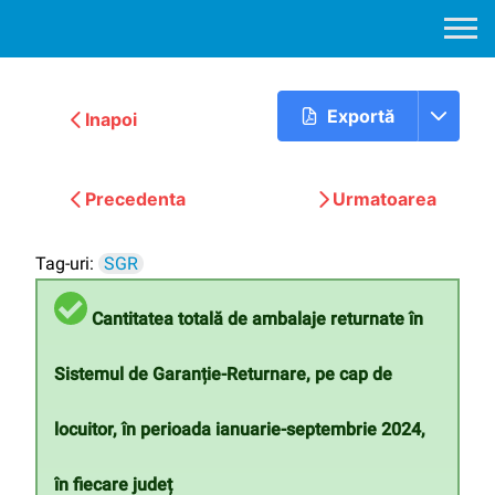
Exportă
Inapoi
Precedenta
Urmatoarea
Tag-uri:
SGR
Cantitatea totală de ambalaje returnate în
Sistemul de Garanție-Returnare, pe cap de
locuitor, în perioada ianuarie-septembrie 2024,
în fiecare județ