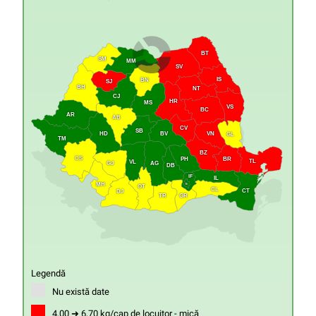
BT
SM
MM
SV
IS
BN
SJ
BH
NT
CJ
HR
MS
VS
BC
AR
AB
CV
SB
HD
VN
BV
GL
TM
BZ
CS
PH
BR
TL
VL
GJ
AG
DB
IF
IL
MH
B
OT
CL
CT
DJ
GR
TR
Legendă
Nu există date
4,00 ➜ 6,70 kg/cap de locuitor - mică