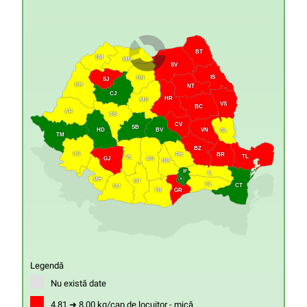
BT
SM
MM
SV
IS
BN
SJ
BH
NT
CJ
HR
MS
VS
BC
AR
AB
CV
SB
HD
VN
BV
GL
TM
BZ
CS
PH
BR
TL
VL
GJ
AG
DB
IF
IL
MH
B
OT
CL
CT
DJ
GR
TR
Legendă
Nu există date
4,81 ➜ 8,00 kg/cap de locuitor - mică