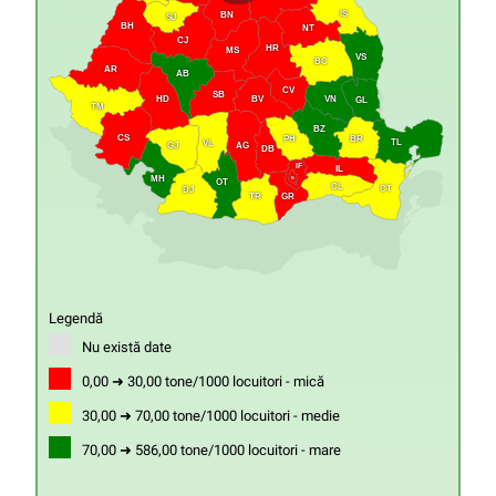
IS
BN
SJ
BH
NT
CJ
HR
MS
VS
BC
AR
AB
CV
SB
HD
VN
BV
GL
TM
BZ
CS
PH
BR
TL
VL
GJ
AG
DB
IF
IL
MH
B
OT
CL
CT
DJ
GR
TR
Legendă
Nu există date
0,00 ➜ 30,00 tone/1000 locuitori - mică
30,00 ➜ 70,00 tone/1000 locuitori - medie
70,00 ➜ 586,00 tone/1000 locuitori - mare