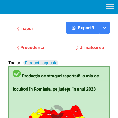
Exportă
Inapoi
Precedenta
Urmatoarea
Tag-uri:
Producții agricole
Producția de struguri raportată la mia de
locuitori în România, pe județe, în anul 2023
BT
SM
MM
SV