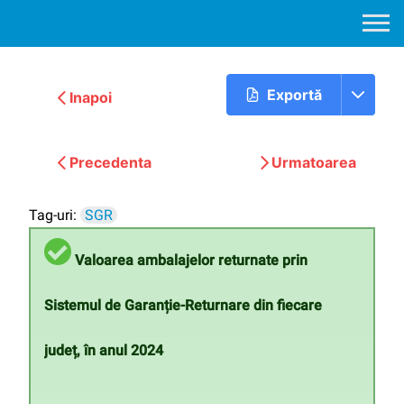
Exportă
Inapoi
Precedenta
Urmatoarea
Tag-uri:
SGR
Valoarea ambalajelor returnate prin
Sistemul de Garanție-Returnare din fiecare
județ, în anul 2024