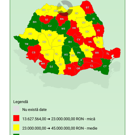
BT
SM
MM
SV
IS
BN
SJ
BH
NT
CJ
HR
MS
VS
BC
AR
AB
CV
SB
HD
VN
BV
GL
TM
BZ
CS
PH
BR
TL
VL
GJ
AG
DB
IF
IL
MH
B
OT
CL
CT
DJ
GR
TR
Legendă
Nu există date
13.627.564,00 ➜ 23.000.000,00 RON - mică
23.000.000,00 ➜ 45.000.000,00 RON - medie