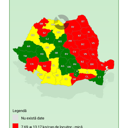
BT
SM
MM
SV
IS
BN
SJ
BH
NT
CJ
HR
MS
VS
BC
AR
AB
CV
SB
HD
VN
BV
GL
TM
BZ
CS
PH
BR
TL
VL
GJ
AG
DB
IF
IL
MH
B
OT
CL
CT
DJ
GR
TR
Legendă
Nu există date
7,69 ➜ 13,17 kg/cap de locuitor - mică