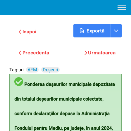
Exportă
Inapoi
Precedenta
Urmatoarea
Tag-uri:
AFM
Deșeuri
Ponderea deșeurilor municipale depozitate
din totalul deșeurilor municipale colectate,
conform declarațiilor depuse la Administrația
Fondului pentru Mediu, pe județe, în anul 2024,