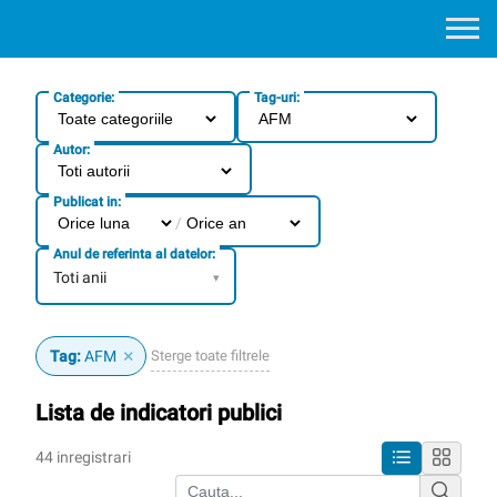
Categorie:
Tag-uri:
Autor:
Publicat in:
/
Anul de referinta al datelor:
Toti anii
▾
×
Sterge toate filtrele
Tag:
AFM
Lista de indicatori publici
44 inregistrari