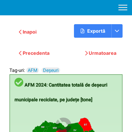
Exportă
Inapoi
Precedenta
Urmatoarea
Tag-uri:
AFM
Deșeuri
AFM 2024: Cantitatea totală de deșeuri
municipale reciclate, pe județe [tone]
BT
SM
MM
SV