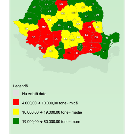
IS
BN
SJ
BH
NT
CJ
HR
MS
VS
BC
AR
AB
CV
SB
HD
VN
BV
GL
TM
BZ
CS
PH
BR
TL
VL
GJ
AG
DB
IF
IL
MH
B
OT
CL
CT
DJ
GR
TR
Legendă
Nu există date
4.000,00 ➜ 10.000,00 tone - mică
10.000,00 ➜ 19.000,00 tone - medie
19.000,00 ➜ 80.000,00 tone - mare