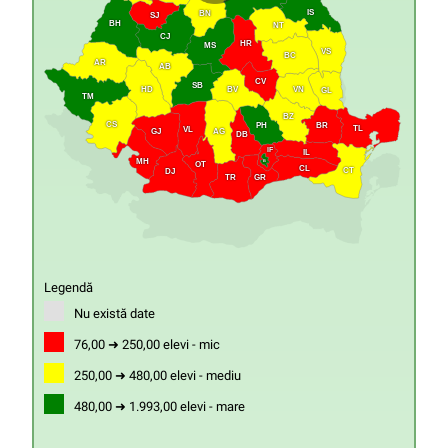
IS
BN
SJ
BH
NT
CJ
HR
MS
VS
BC
AR
AB
CV
SB
HD
VN
BV
GL
TM
BZ
CS
PH
BR
TL
VL
GJ
AG
DB
IF
IL
MH
B
OT
CL
CT
DJ
GR
TR
Legendă
Nu există date
76,00 ➜ 250,00 elevi - mic
250,00 ➜ 480,00 elevi - mediu
480,00 ➜ 1.993,00 elevi - mare