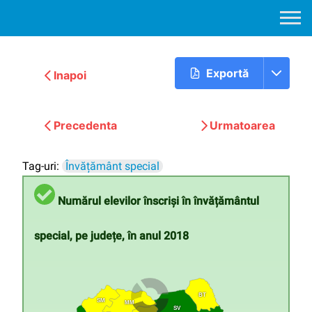
Exportă
Inapoi
Precedenta
Urmatoarea
Tag-uri:
Învățământ special
Numărul elevilor înscriși în învățământul
special, pe județe, în anul 2018
BT
SM
MM
SV