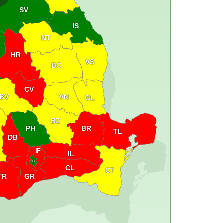
SV
IS
NT
HR
VS
BC
CV
VN
BV
GL
BZ
PH
BR
TL
DB
IF
IL
B
CL
CT
GR
TR