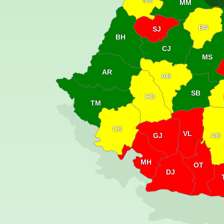
SM
MM
BN
SJ
BH
CJ
MS
AR
AB
SB
HD
TM
CS
VL
GJ
AG
MH
OT
DJ