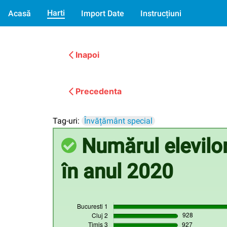
Harti
Acasă
Import Date
Instrucțiuni
Inapoi
Precedenta
Tag-uri:
Învățământ special
Numărul elevilor 
în anul 2020