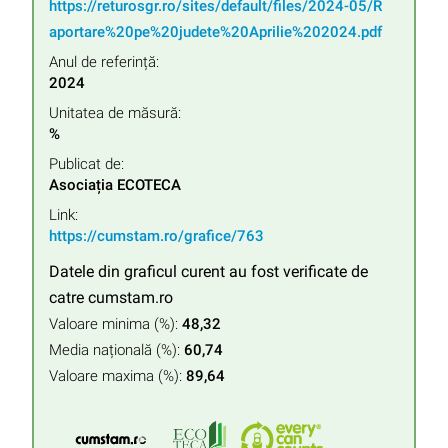
https://returosgr.ro/sites/default/files/2024-05/R
aportare%20pe%20judete%20Aprilie%202024.pdf
Anul de referință:
2024
Unitatea de măsură:
%
Publicat de:
Asociația ECOTECA
Link:
https://cumstam.ro/grafice/763
Datele din graficul curent au fost verificate de
catre cumstam.ro
Valoare minima (%):
48,32
Media națională (%):
60,74
Valoare maxima (%):
89,64