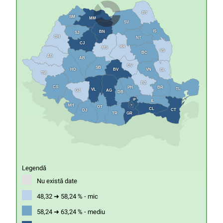
BT
SM
MM
SV
IS
BN
SJ
BH
NT
CJ
HR
MS
VS
BC
AR
AB
CV
SB
HD
VN
BV
GL
TM
BZ
CS
PH
BR
TL
VL
GJ
AG
DB
IF
IL
MH
B
OT
CL
CT
DJ
GR
TR
Legendă
Nu există date
48,32 ➜ 58,24 % - mic
58,24 ➜ 63,24 % - mediu