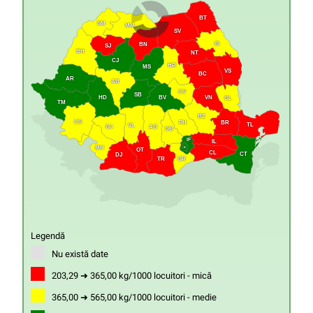
BT
SM
MM
SV
IS
BN
SJ
BH
NT
CJ
HR
MS
VS
BC
AR
AB
CV
SB
HD
VN
BV
GL
TM
BZ
CS
PH
BR
TL
VL
GJ
AG
DB
IF
IL
MH
B
OT
CL
CT
DJ
GR
TR
Legendă
Nu există date
203,29 ➜ 365,00 kg/1000 locuitori - mică
365,00 ➜ 565,00 kg/1000 locuitori - medie