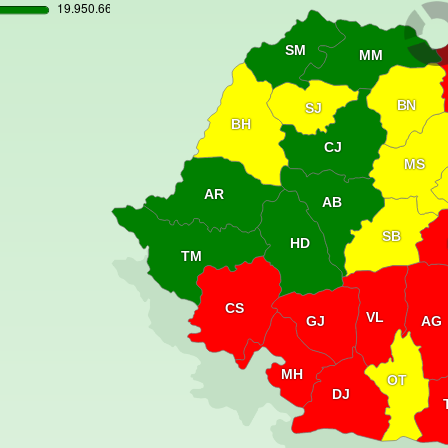
SM
MM
BN
SJ
BH
CJ
MS
AR
AB
SB
HD
TM
CS
VL
GJ
AG
MH
OT
DJ