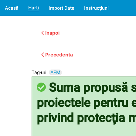
Harti
Acasă
Import Date
Instrucțiuni
Inapoi
Precedenta
Tag-uri:
AFM
Suma propusă sp
proiectele pentru 
privind protecţia 