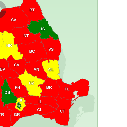
BT
SV
IS
NT
HR
VS
BC
CV
VN
BV
GL
BZ
PH
BR
TL
DB
IF
IL
B
CL
CT
GR
TR