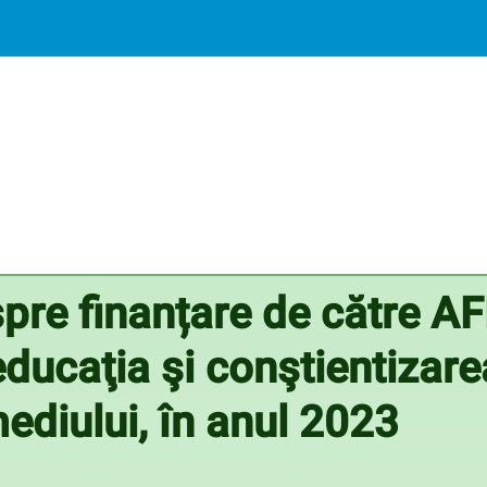
re finanțare de către A
educaţia şi conştientizare
mediului, în anul 2023