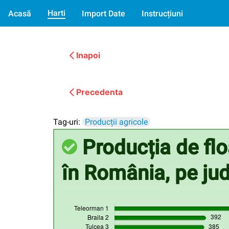
Harti
Acasă
Import Date
Instrucțiuni
Inapoi
Precedenta
Tag-uri:
Producții agricole
Producția de floa
în România, pe jud