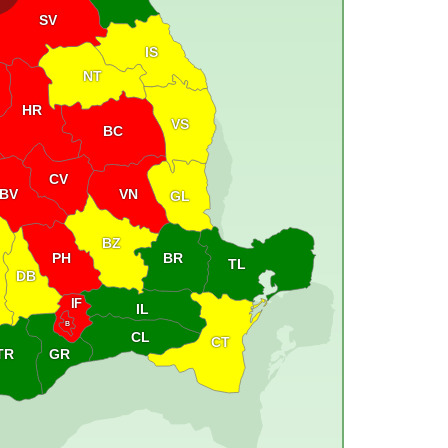
SV
IS
NT
HR
VS
BC
CV
VN
BV
GL
BZ
PH
BR
TL
DB
IF
IL
B
CL
CT
GR
TR