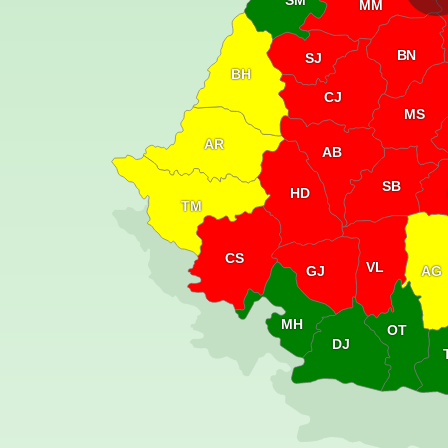
SM
MM
BN
SJ
BH
CJ
MS
AR
AB
SB
HD
TM
CS
VL
GJ
AG
MH
OT
DJ