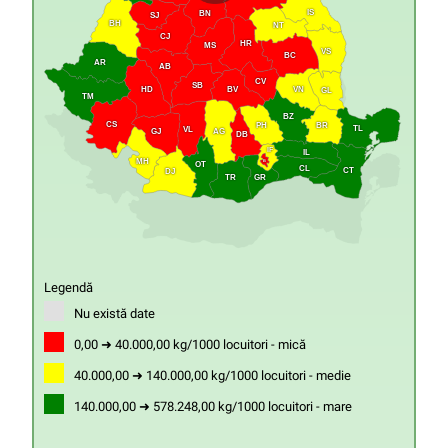
IS
BN
SJ
BH
NT
CJ
HR
MS
VS
BC
AR
AB
CV
SB
HD
VN
BV
GL
TM
BZ
CS
PH
BR
TL
VL
GJ
AG
DB
IF
IL
MH
B
OT
CL
CT
DJ
GR
TR
Legendă
Nu există date
0,00 ➜ 40.000,00 kg/1000 locuitori - mică
40.000,00 ➜ 140.000,00 kg/1000 locuitori - medie
140.000,00 ➜ 578.248,00 kg/1000 locuitori - mare