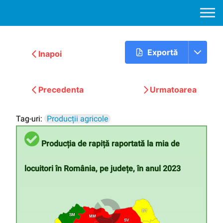
Exportă
Inapoi
Precedenta
Urmatoarea
Tag-uri:
Producții agricole
Producția de rapiță raportată la mia de
locuitori în România, pe județe, în anul 2023
BT
SM
MM
SV