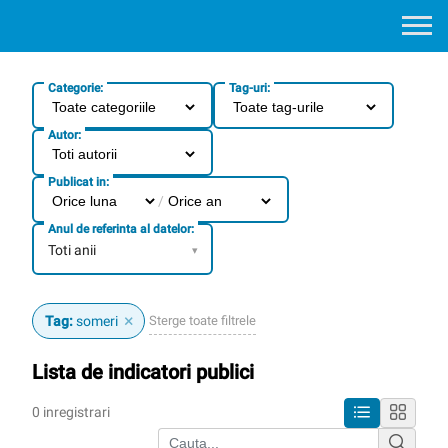
Categorie:
Tag-uri:
Autor:
Publicat in:
/
Anul de referinta al datelor:
Toti anii
▾
×
Sterge toate filtrele
Tag:
someri
Lista de indicatori publici
0 inregistrari