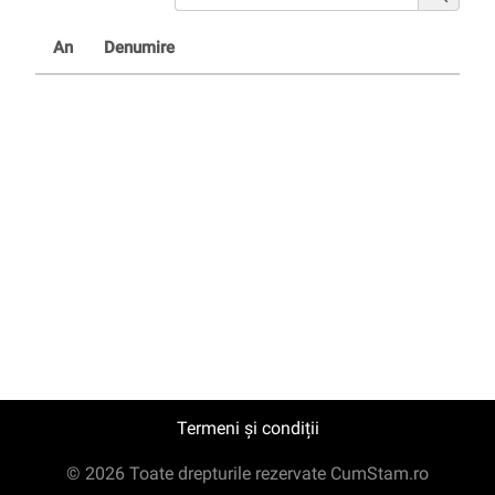
An
Denumire
Termeni și condiții
© 2026 Toate drepturile rezervate CumStam.ro