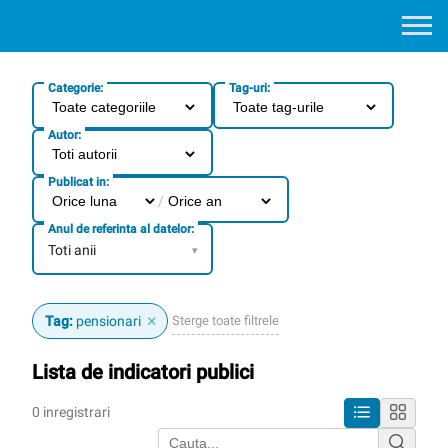
Categorie:
Tag-uri:
Autor:
Publicat in:
/
Anul de referinta al datelor:
Toti anii
▾
×
Sterge toate filtrele
Tag:
pensionari
Lista de indicatori publici
0 inregistrari