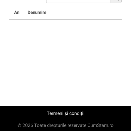
An
Denumire
Termeni și condiții
© 2026 Toate drepturile rezervate CumStam.ro