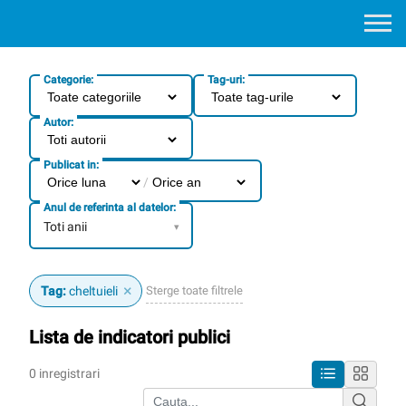
Categorie:
Tag-uri:
Autor:
Publicat in:
/
Anul de referinta al datelor:
Toti anii
▾
×
Sterge toate filtrele
Tag:
cheltuieli
Lista de indicatori publici
0 inregistrari