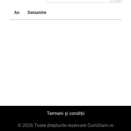
An
Denumire
Termeni și condiții
© 2026 Toate drepturile rezervate CumStam.ro